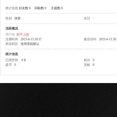
统计信息
好友数 0
|
回帖数 0
|
主题数 0
性别
保密
生日
-
网
活跃概况
用户组
新手上路
注册时间
2025-6-13 20:37
最后访问
2025-6-13 20
所在时区
使用系统默认
统计信息
已用空间
0 B
积分
0
盘币
0
贡献
0