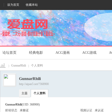
设为首页
收藏本站
论坛首页
经典电影
ACG漫画
ACG游戏
A
GunnarRhili
个人资料
GunnarRhili
http://aipan5.net/?368900
爱盘
›
›
主题
个人资料
GunnarRhili
(UID: 368900)
邮箱状态
未验证
视频认证
未认证