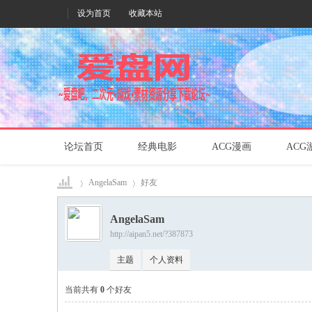
设为首页
收藏本站
论坛首页
经典电影
ACG漫画
ACG
AngelaSam
好友
AngelaSam
http://aipan5.net/?387873
爱盘
›
›
主题
个人资料
当前共有
0
个好友