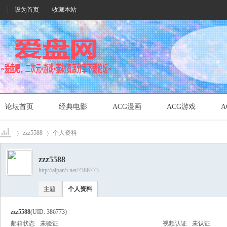
设为首页
收藏本站
论坛首页
经典电影
ACG漫画
ACG游戏
A
zzz5588
个人资料
zzz5588
http://aipan5.net/?386773
爱盘
›
›
主题
个人资料
zzz5588
(UID: 386773)
邮箱状态
未验证
视频认证
未认证