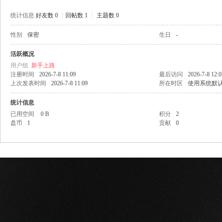
统计信息
好友数 0
|
回帖数 1
|
主题数 0
性别
保密
生日
-
网
活跃概况
用户组
新手上路
注册时间
2026-7-8 11:09
最后访问
2026-7-8 12:0
上次发表时间
2026-7-8 11:09
所在时区
使用系统默
统计信息
已用空间
0 B
积分
2
盘币
1
贡献
0