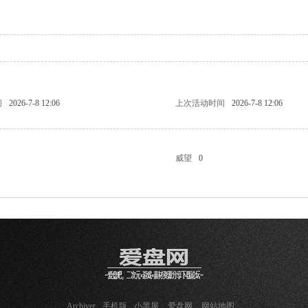
问
2026-7-8 12:06
上次活动时间
2026-7-8 12:06
威望
0
Archiver
手机版
小黑屋
爱盘网
网站地图