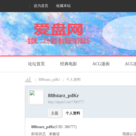
设为首页
收藏本站
论坛首页
经典电影
ACG漫画
ACG
888starz_pdKr
个人资料
888starz_pdKr
http://aipan5.net/?386777
爱盘
›
›
主题
个人资料
888starz_pdKr
(UID: 386777)
邮箱状态
未验证
视频认