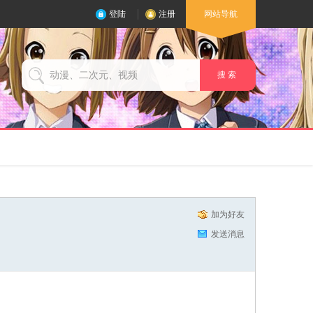
登陆
注册
网站导航
搜 索
加为好友
发送消息