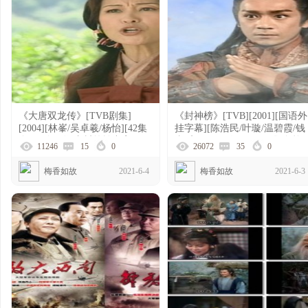
《大唐双龙传》[TVB剧集]
《封神榜》[TVB][2001][国语外
[2004][林峯/吴卓羲/杨怡][42集
挂字幕][陈浩民/叶璇/温碧霞/钱
全][国粤双语内封简繁中字]
嘉乐][ GOTV源码ts][40集全单
11246
15
0
26072
35
0
集约800MB]
梅香如故
2021-6-4
梅香如故
2021-6-3