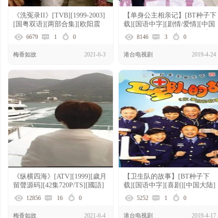
《洗冤录II》[TVB][1999-2003]
【单身公主相亲记】[BT种子下
[国粤双语][两部合集][欧阳震
载][国语中字][剧情/爱情][中国
华/宣萱/林文龙/佘诗曼/滕丽名]
大陆][林志颖/郭品超][720P高
6679
1
0
8146
3
0
[44集全]
清]
梅香如故
2021-6-3
港台电视剧
2019-4-24
《纵横四海》[ATV][1999][歲月
【卫生队的故事】[BT种子下
留聲源码][42集720P/TS][國語]
载][国语中字][喜剧][中国大陆]
[每集约700M][HD][28.89GB]
[闫妮/高亚麟/张乔玫][720P高
12856
16
0
5252
1
0
清]
梅香如故
2021-6-4
港台电视剧
2019-4-17