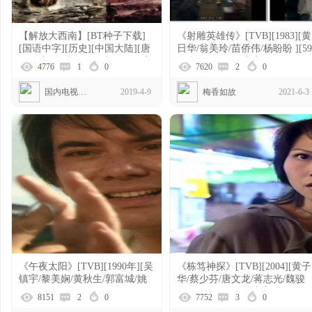
【解放大西南】[BT种子下载]
《射雕英雄传》[TVB][1983][黄
[国语中字][历史][中国大陆][唐
日华/翁美玲/苗侨伟/杨盼盼 ][59
国强/刘劲/卢奇/王伍福][720P高
集全][国粤双语中字]
4776
1
0
7620
2
0
清]
[MKV/1080p}
国内电视剧资源
2019-4-9
梅香如故
2021-6-3
《午夜太阳》[TVB][1990年][吴
《栋笃神探》[TVB][2004][黄子
镇宇/黎美娴/黄秋生/郭富城/姚
华/蔡少芬/唐文龙/蒋志光/魏骏
正箐][20集全][国语外挂粤语]
杰][国粤双语外挂中字][GOTV
8151
2
0
7752
3
0
源码TS]