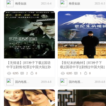
梅香如故
2021-6-4
梅香如故
2021-6-3
【无情道】[BT种子下载][国语
【世纪末的晚钟】[BT种子下
中字][剧情/犯罪][中国大陆][孙
载][国语中字][剧情][中国大陆]
洪涛/赵恒煊][720P高清]
[王庆祥/黄奕/朱媛媛][720P高
6295
2
0
6285
1
0
清]
国内电视剧资源
2019-4-8
国内电视剧资源
2019-4-8