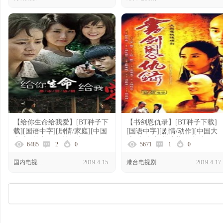
【给你生命给我爱】[BT种子下
【书剑恩仇录】[BT种子下载]
载][国语中字][剧情/家庭][中国
[国语中字][剧情/动作][中国大
大陆][林申/马晓灿/周毅][720P
陆][赵文卓/关咏荷/吕良伟]
6485
2
0
5671
1
0
高清]
[720P高清]
国内电视剧资源
2019-4-15
港台电视剧
2019-4-17