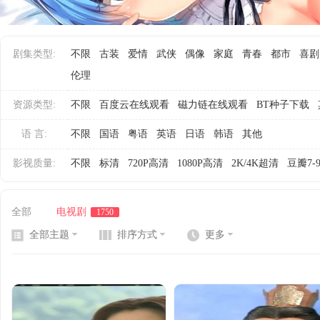
剧集类型:
不限
古装
爱情
武侠
偶像
家庭
青春
都市
喜剧
网
伦理
资源类型:
不限
百度云在线观看
磁力链在线观看
BT种子下载
语 言:
不限
国语
粤语
英语
日语
韩语
其他
影视质量:
不限
标清
720P高清
1080P高清
2K/4K超清
豆瓣7-
全部
电视剧
1750
全部主题
排序方式
更多