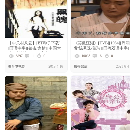
【中关村风云】[BT种子下载]
《笑傲江湖》[TVB][1984][周润
[国语中字][都市/言情][中国大
发/陈秀珠/董玮][国粤双语中字]
陆][范冰冰/刘红雨/刘栋][720P
[MKV每集约1.8GB]
6897
1
0
10085
6
0
高清]
[WEB/DL/1080p54.56G]
港台电视剧
2019-4-16
梅香如故
2021-6-4