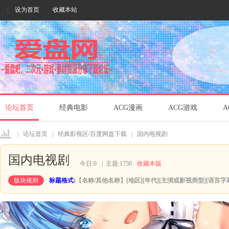
设为首页
收藏本站
论坛首页
经典电影
ACG漫画
ACG游戏
A
论坛首页
经典影视区/百度网盘下载
国内电视剧
国内电视剧
今日:
0
|
主题:
1750
收藏本版
爱盘
»
›
›
版块规则
标题格式:
【名称/其他名称】[地区][年代][主演或影视类型][语言字