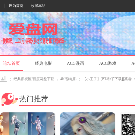
设为首页
收藏本站
论坛首页
经典电影
ACG漫画
ACG游戏
A
经典影视区/百度网盘下载
4K/微电影
【小王子】[BT/种子下载][英语中字]
热门推荐
爱盘
›
›
›