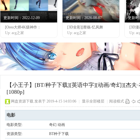
更新时间：2022-12-09
更新时间：2026-08-07
更新时间：
[Oreo大师4K级神作：
[3D全彩][靡殇-忆凤舞
[3D
网
Up: acg之家
Up: acg之家
Up: 
【小王子】[BT/种子下载][英语中字][动画/奇幻][杰夫
[1080p]
网盘资源下载
发表于 2019-4-15 14:03:06
|
显示全部楼层
|
阅读模式
电影
电影类型:
奇幻 动画
资源类型:
BT种子下载