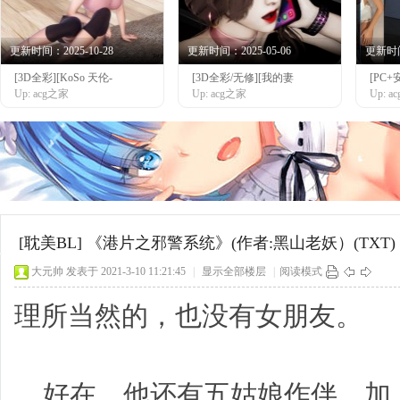
更新时间：2025-10-28
更新时间：2025-05-06
更新时间：
[3D全彩][KoSo 天伦-
[3D全彩/无修][我的妻
[PC+
网
Up: acg之家
Up: acg之家
Up: 
[耽美BL]
《港片之邪警系统》(作者:黑山老妖）(TXT
大元帅
发表于 2021-3-10 11:21:45
|
显示全部楼层
|
阅读模式
理所当然的，也没有女朋友。
好在，他还有五姑娘作伴。加