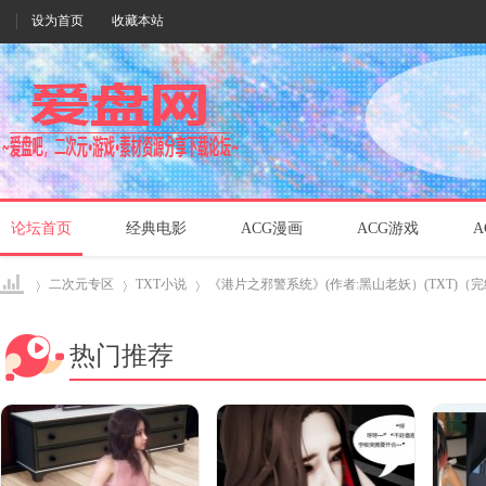
设为首页
收藏本站
论坛首页
经典电影
ACG漫画
ACG游戏
A
二次元专区
TXT小说
《港片之邪警系统》(作者:黑山老妖）(TXT)（完结)
热门推荐
爱盘
›
›
›