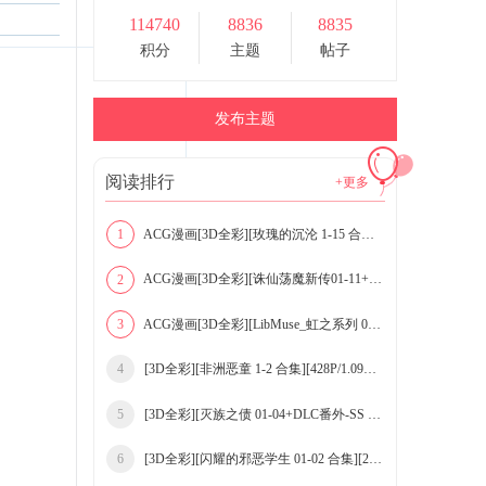
114740
8836
8835
积分
主题
帖子
发布主题
阅读排行
+更多
ACG漫画[3D全彩][玫瑰的沉沦 1-15 合集/完结篇][11
1
ACG漫画[3D全彩][诛仙荡魔新传01-11+苏茹番外-黑暗
2
ACG漫画[3D全彩][LibMuse_虹之系列 00-12 合集][14
3
[3D全彩][非洲恶童 1-2 合集][428P/1.09GB]
4
[3D全彩][灭族之债 01-04+DLC番外-SS 合集]
5
[3D全彩][闪耀的邪恶学生 01-02 合集][211P
6