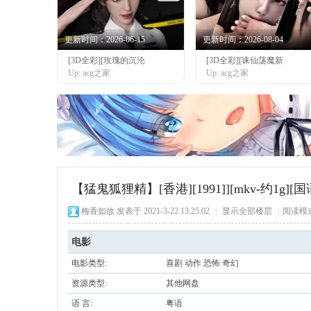
更新时间：2026-06-15
更新时间：2026-08-04
[3D全彩][玫瑰的沉沦
[3D全彩][诛仙荡魔新
网
Up: acg之家
Up: acg之家
【猛鬼狐狸精】[香港][1991]][mkv-约1g]
梅香如故
发表于 2021-3-22 13:25:02
|
显示全部楼层
|
阅读模
电影
电影类型:
喜剧 动作 恐怖 奇幻
资源类型:
其他网盘
语 言:
粤语