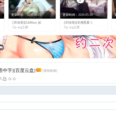
更新时间：2026-08-05
更新时间：2026-05-20
[3D全彩][LibMuse_虹
[3D全彩][非洲恶童 1-
Up: acg之家
Up: acg之家
[国语中字][百度云盘]
[复制链接]
式