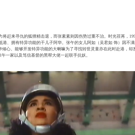
赶来寻仇的狐狸精击退，而张素素则因伤势过重不治。时光荏苒，1991
抵港、拥有特异功能的干儿子阿华。张午的女儿阿如（吴君如 饰）因不
阿华倾心。能够开发特异功能的大喇嘛为了寻找转世灵童亦在此时赴港，却
张午一家以及笃信基督的黑帮大佬一起联手抗妖。