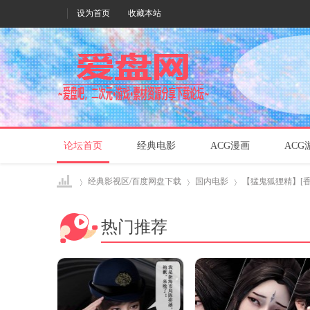
设为首页
收藏本站
论坛首页
经典电影
ACG漫画
ACG
经典影视区/百度网盘下载
国内电影
【猛鬼狐狸精】[香港][
热门推荐
爱盘
›
›
›