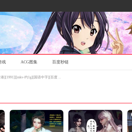
游戏
ACG图集
百度秒链
1991]][mkv-约1g][国语中字][百度 ...