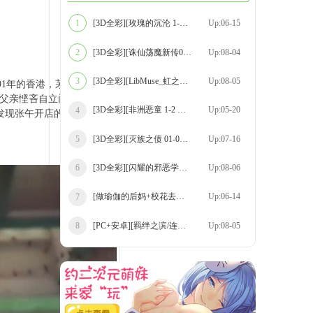
[3D全彩][玫瑰的沉沦 1-15 合集/完结篇][11
Up:06-15
1
[3D全彩][诛仙荡魔新传01-11+苏茹番外-黑暗
Up:08-04
2
[3D全彩][LibMuse_虹之系列 00-12 合集][14
Up:08-05
3
年的香港，茅山第37代传
满父亲悭吝自立门户，乔装
[3D全彩][非洲恶童 1-2 合集][428P/1.09GB]
Up:05-20
4
发现张午开店的大厦中有妖
[3D全彩][灭族之债 01-04+DLC番外-SS 合集]
Up:07-16
5
[3D全彩][闪耀的邪恶学生 01-02 合集][211P
Up:08-06
6
[做瑜伽的后妈+校花去哪儿 01-08+湮花录 合
Up:06-14
7
[PC+安卓][羁绊之滨/连接之岸 Shores of Co
Up:08-05
8