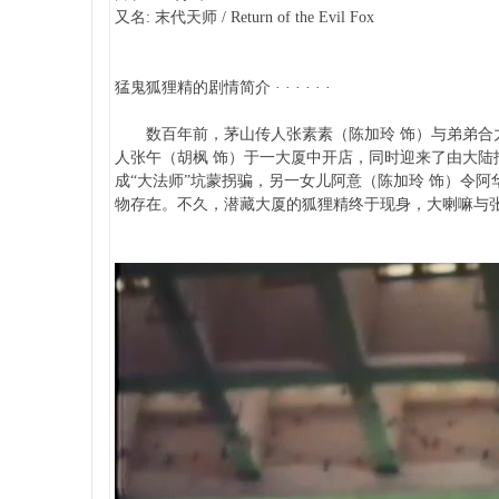
又名: 末代天师 / Return of the Evil Fox
猛鬼狐狸精的剧情简介 · · · · · ·
数百年前，茅山传人张素素（陈加玲 饰）与弟弟合力将
人张午（胡枫 饰）于一大厦中开店，同时迎来了由大陆
成“大法师”坑蒙拐骗，另一女儿阿意（陈加玲 饰）令
物存在。不久，潜藏大厦的狐狸精终于现身，大喇嘛与