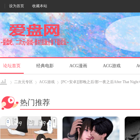
设为首页
收藏本站
论坛首页
经典电影
ACG漫画
ACG游戏
A
二次元专区
ACG游戏
[PC+安卓][那晚之后/那一夜之后After That Night Ch.
热门推荐
爱盘
›
›
›