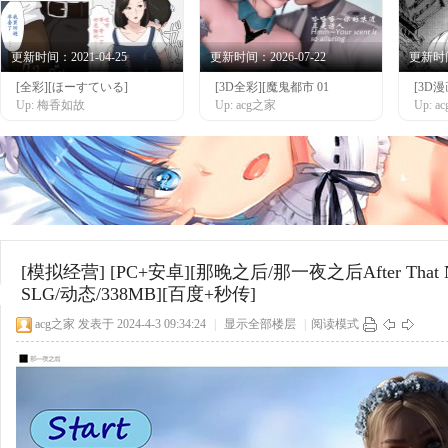
更新时间：2021-04-25
更新时间：2026-07-22
更新时间：
[全彩][ほーすている]
[3D全彩][魔鬼都市 01
[3D
网
Up: 梅香如故
Up: acg之家
Up: 
[模拟经营]
[PC+安卓][那晚之后/那一夜之后After That 
SLG/动态/338MB][百度+秒传]
acg之家
发表于 2024-4-3 09:34:24
|
显示全部楼层
|
阅读模式