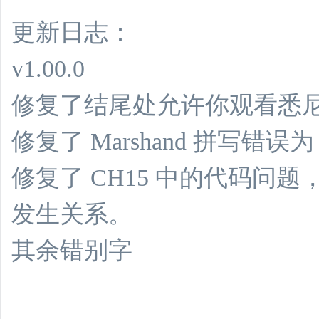
更新日志：
v1.00.0
修复了结尾处允许你观看悉
修复了 Marshand 拼写错误为 M
修复了 CH15 中的代码问
发生关系。
其余错别字