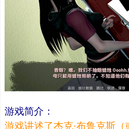
游戏简介：
游戏讲述了杰克·布鲁克斯（