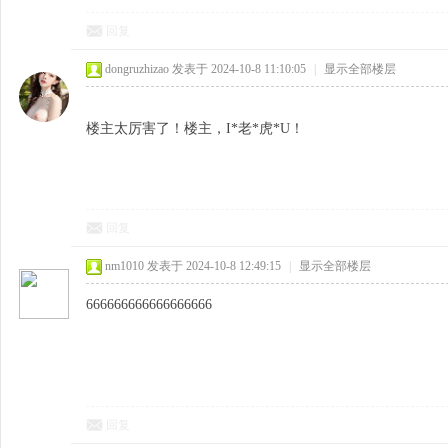
回复
dongruzhizao
发表于 2024-10-8 11:10:05
|
显示全部楼层
楼主太厉害了！楼主，I*老*虎*U！
回复
nm1010
发表于 2024-10-8 12:49:15
|
显示全部楼层
666666666666666666
回复