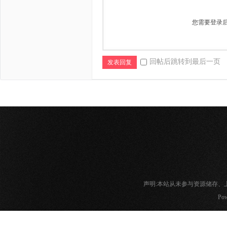
您需要登录
回帖后跳转到最后一页
发表回复
声明:本站从未参与资源储存
Pow