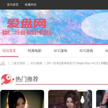
设为首页
收藏本站
论坛首页
经典电影
ACG漫画
ACG游戏
A
二次元专区
ACG游戏
[PC+安卓][简单的日子 Simple Days v0.19.1 精翻汉
热门推荐
爱盘
›
›
›