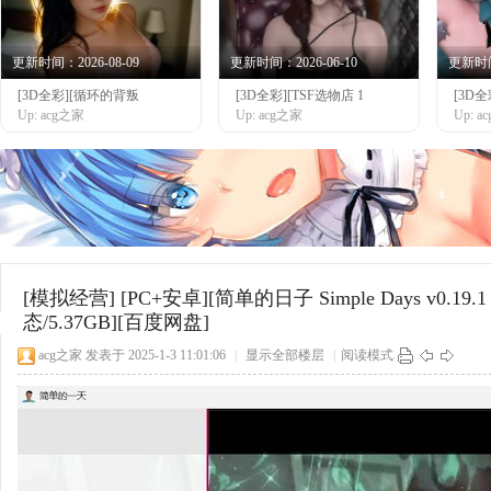
更新时间：2026-08-09
更新时间：2026-06-10
更新时间：
[3D全彩][循环的背叛
[3D全彩][TSF选物店 1
[3D全
网
Up: acg之家
Up: acg之家
Up: 
[模拟经营]
[PC+安卓][简单的日子 Simple Days v0.
态/5.37GB][百度网盘]
acg之家
发表于 2025-1-3 11:01:06
|
显示全部楼层
|
阅读模式