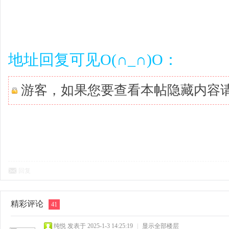
地址回复可见O(∩_∩)O：
游客，如果您要查看本帖隐藏内容
回复
精彩评论
41
纯悦
发表于 2025-1-3 14:25:19
|
显示全部楼层