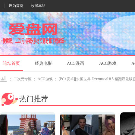
设为首页
收藏本站
论坛首页
经典电影
ACG漫画
ACG游戏
A
二次元专区
ACG游戏
[PC+安卓][永恒世界 Eternum v0.8.5 精翻汉化版][更
热门推荐
爱盘
›
›
›