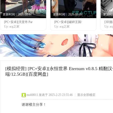
更新时间：2026-08-07
更新时间：2026-08-09
更新时间：
[PC+安卓][天堂市 Par
[PC+安卓][破碎王国/
[3D
网
Up: acg之家
Up: acg之家
Up: 
[模拟经营]
[PC+安卓][永恒世界 Eternum v0.8.5 精
端/12.5GB][百度网盘]
mofi0011
发表于 2025-2-25 23:55:46
|
显示全部楼层
谢谢楼主分享！