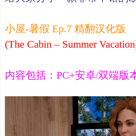
小屋-暑假 Ep.7 精翻汉化版
(The Cabin – Summer Vacation
内容包括：PC+安卓/双端