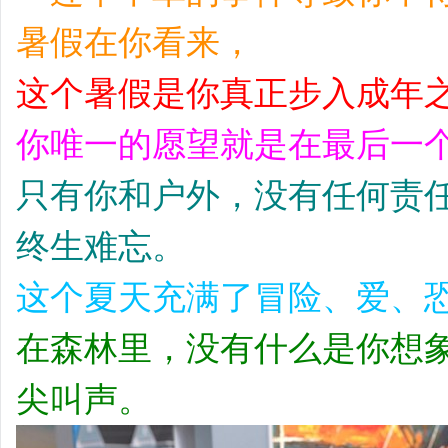
暑假在你看来，
这个暑假是你真正步入成年
你唯一的愿望就是在最后一
只有你和户外，没有任何责
终生难忘。
这个夏天充满了冒险、爱、
在森林里，没有什么是你想
尖叫声。