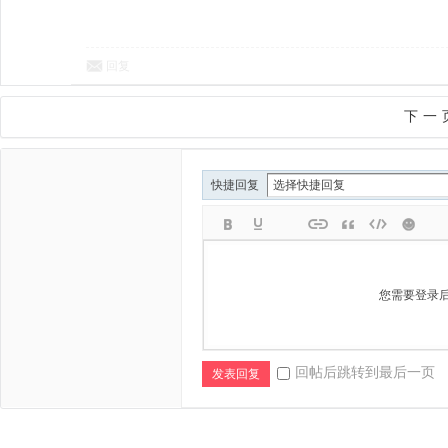
回复
下一
快捷回复
您需要登录
回帖后跳转到最后一页
发表回复