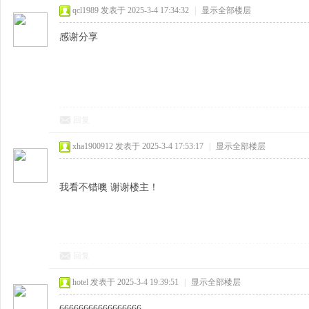
qcl1989
发表于 2025-3-4 17:34:32
|
显示全部楼层
感谢分享
回复
xha1900912
发表于 2025-3-4 17:53:17
|
显示全部楼层
我看不错噢 谢谢楼主！
回复
hotel
发表于 2025-3-4 19:39:51
|
显示全部楼层
66666666666666666