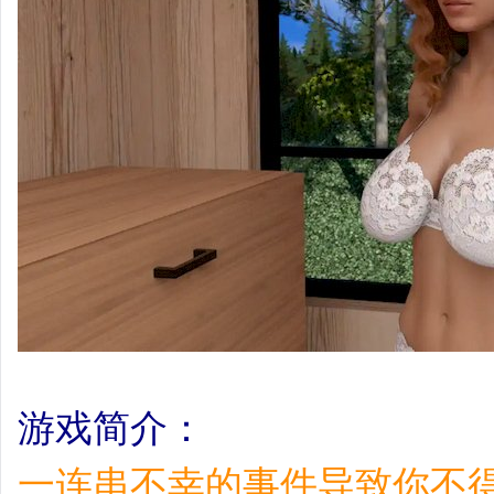
游戏简介：
一连串不幸的事件导致你不