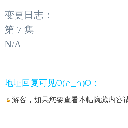
变更日志：
第 7 集
N/A
地址回复可见O(∩_∩)O：
游客，如果您要查看本帖隐藏内容