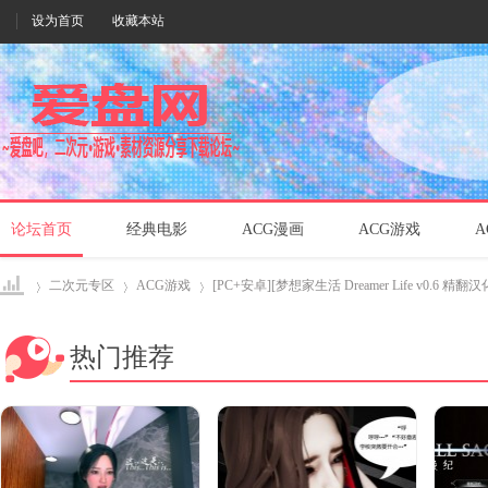
设为首页
收藏本站
论坛首页
经典电影
ACG漫画
ACG游戏
A
二次元专区
ACG游戏
[PC+安卓][梦想家生活 Dreamer Life v0.6 精翻汉化版
热门推荐
爱盘
›
›
›