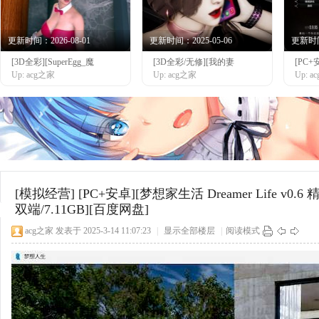
更新时间：2026-08-01
更新时间：2025-05-06
更新时间：
[3D全彩][SuperEgg_魔
[3D全彩/无修][我的妻
[PC+
网
Up: acg之家
Up: acg之家
Up: 
[模拟经营]
[PC+安卓][梦想家生活 Dreamer Life v0
双端/7.11GB][百度网盘]
acg之家
发表于 2025-3-14 11:07:23
|
显示全部楼层
|
阅读模式