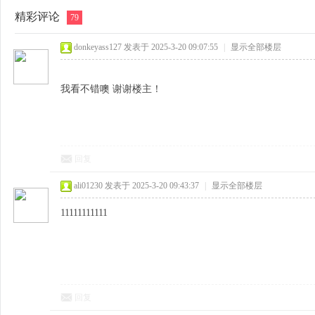
精彩评论
79
donkeyass127
发表于 2025-3-20 09:07:55
|
显示全部楼层
我看不错噢 谢谢楼主！
回复
ali01230
发表于 2025-3-20 09:43:37
|
显示全部楼层
11111111111
回复