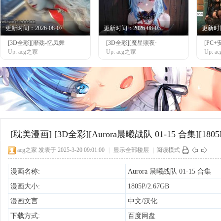
更新时间：2026-08-07
更新时间：2026-08-03
更新时间：
[3D全彩][靡殇-忆凤舞
[3D全彩][魔星照夜·
[PC+
网
Up: acg之家
Up: acg之家
Up: 
[耽美漫画]
[3D全彩][Aurora晨曦战队 01-15 合集][180
acg之家
发表于 2025-3-20 09:01:00
|
显示全部楼层
|
阅读模式
漫画名称:
Aurora 晨曦战队 01-15 合集
漫画大小:
1805P/2.67GB
漫画文言:
中文/汉化
下载方式:
百度网盘