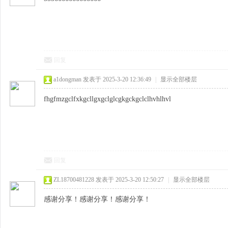
回复
a1dongman
发表于 2025-3-20 12:36:49
|
显示全部楼层
fhgfmzgclfxkgcllgxgclglcgkgckgclclhvhlhvl
回复
ZL18700481228
发表于 2025-3-20 12:50:27
|
显示全部楼层
感谢分享！感谢分享！感谢分享！