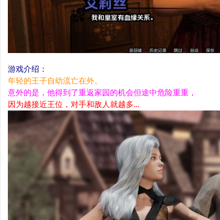
游戏介绍：
年轻的王子自幼流亡在外。
意外的是，他得到了重返家园的机会但途中危险重重，
因为越接近王位，对手和敌人就越多...