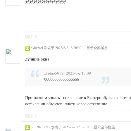
好好好好好好好好好好
回复
okbenaal
发表于 2025-6-2 16:28:02
|
显示全部楼层
лучшие окна
xiadao56 ??? 2025-6-2 15:09
66666666666666666
Приглашаем узнать : остекление в Екатеринбурге окна-ека
остеклении объектов. пластиковое остекление .
回复
Sun20231219
发表于 2025-6-2 17:37:10
|
显示全部楼层