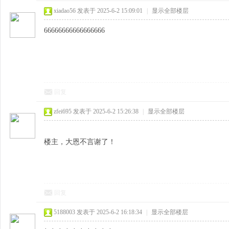
xiadao56
发表于 2025-6-2 15:09:01
|
显示全部楼层
66666666666666666
回复
zfei695
发表于 2025-6-2 15:26:38
|
显示全部楼层
楼主，大恩不言谢了！
回复
5188003
发表于 2025-6-2 16:18:34
|
显示全部楼层