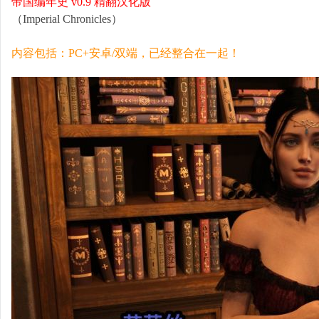
帝国编年史 v0.9 精翻汉化版
（Imperial Chronicles）
内容包括：PC+安卓/双端，已经整合在一起！