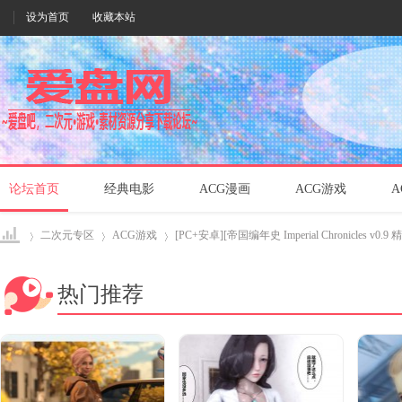
设为首页
收藏本站
论坛首页
经典电影
ACG漫画
ACG游戏
A
二次元专区
ACG游戏
[PC+安卓][帝国编年史 Imperial Chronicles v0.9 精
热门推荐
爱盘
›
›
›