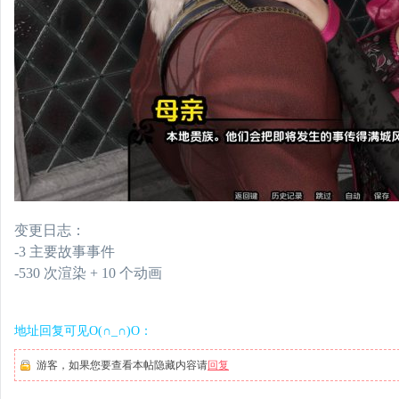
变更日志：
-3 主要故事事件
-530 次渲染 + 10 个动画
地址回复可见O(∩_∩)O：
游客，如果您要查看本帖隐藏内容请
回复