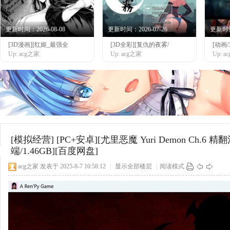
更新时间：2026-08-08
更新时间：2026-07-26
更新时间：
[3D漫画][红姬_最强全
[3D全彩][复仇的夜雾/
[动画/
网
Up: acg之家
Up: acg之家
Up: 
[模拟经营]
[PC+安卓][尤里恶魔 Yuri Demon Ch.6
端/1.46GB][百度网盘]
acg之家
发表于 2025-8-7 10:58:12
|
显示全部楼层
|
阅读模式