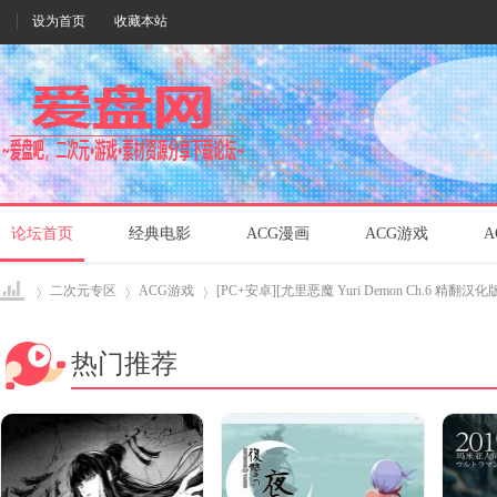
设为首页
收藏本站
论坛首页
经典电影
ACG漫画
ACG游戏
A
二次元专区
ACG游戏
[PC+安卓][尤里恶魔 Yuri Demon Ch.6 精翻汉化版]
热门推荐
爱盘
›
›
›