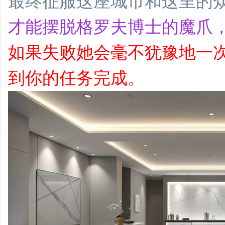
最终征服这座城市和这里的
才能摆脱格罗夫博士的魔爪
如果失败她会毫不犹豫地一
到你的任务完成。