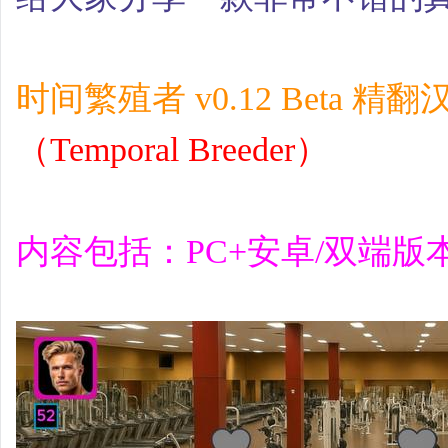
时间繁殖者 v0.12 Beta 精
（Temporal Breeder）
内容包括：PC+安卓/双端