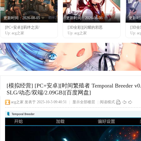
更新时间：2026-08-05
更新时间：2026-08-06
更新时间：
[PC+安卓][羁绊之滨/
[3D全彩][闪耀的邪恶
[3D
网
Up: acg之家
Up: acg之家
Up: 
[模拟经营]
[PC+安卓][时间繁殖者 Temporal Breeder 
SLG/动态/双端/2.09GB][百度网盘]
acg之家
发表于 2025-10-5 09:40:51
|
显示全部楼层
|
阅读模式