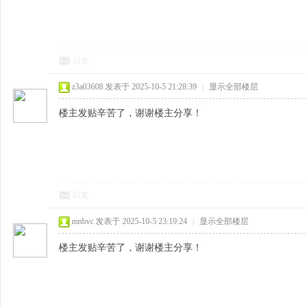
回复
z3a03608
发表于 2025-10-5 21:28:39
|
显示全部楼层
楼主发贴辛苦了，谢谢楼主分享！
回复
mnbvc
发表于 2025-10-5 23:19:24
|
显示全部楼层
楼主发贴辛苦了，谢谢楼主分享！