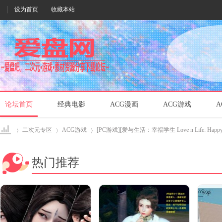
设为首页
收藏本站
论坛首页
经典电影
ACG漫画
ACG游戏
A
二次元专区
ACG游戏
[PC游戏][爱与生活：幸福学生 Love n Life: Happy St
热门推荐
爱盘
›
›
›