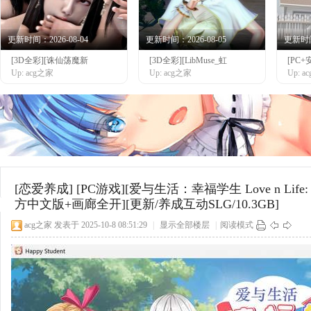
更新时间：2026-08-04
更新时间：2026-08-05
更新时间：
[3D全彩][诛仙荡魔新
[3D全彩][LibMuse_虹
[PC+
网
Up: acg之家
Up: acg之家
Up: 
[恋爱养成]
[PC游戏][爱与生活：幸福学生 Love n Life: Hap
方中文版+画廊全开][更新/养成互动SLG/10.3GB]
acg之家
发表于 2025-10-8 08:51:29
|
显示全部楼层
|
阅读模式