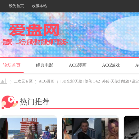
设为首页
收藏本站
论坛首页
经典电影
ACG漫画
ACG游戏
A
二次元专区
ACG漫画
[3D全彩/无修][堕落 1-62+外传-天使幻境篇+设定 合集
热门推荐
爱盘
›
›
›