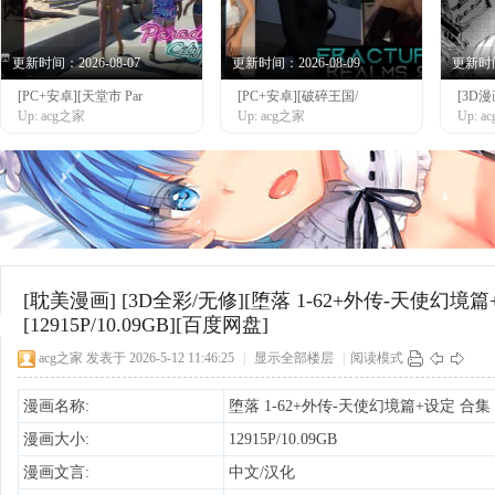
更新时间：2026-08-07
更新时间：2026-08-09
更新时间：
[PC+安卓][天堂市 Par
[PC+安卓][破碎王国/
[3D
网
Up: acg之家
Up: acg之家
Up: 
[耽美漫画]
[3D全彩/无修][堕落 1-62+外传-天使幻境篇
[12915P/10.09GB][百度网盘]
acg之家
发表于 2026-5-12 11:46:25
|
显示全部楼层
|
阅读模式
漫画名称:
堕落 1-62+外传-天使幻境篇+设定 合集
漫画大小:
12915P/10.09GB
漫画文言:
中文/汉化