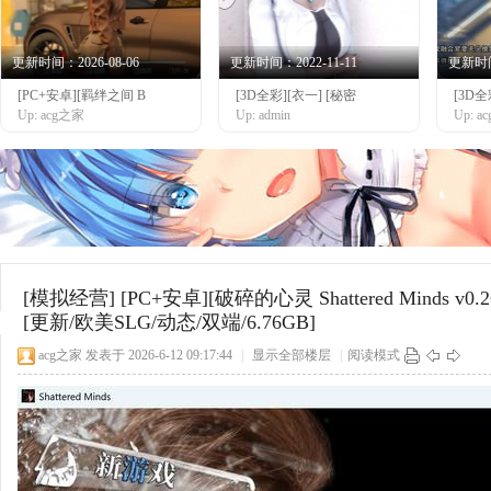
更新时间：2026-08-06
更新时间：2022-11-11
更新时间：
[PC+安卓][羁绊之间 B
[3D全彩][衣一] [秘密
[3D
网
Up: acg之家
Up: admin
Up: 
[模拟经营]
[PC+安卓][破碎的心灵 Shattered Minds 
[更新/欧美SLG/动态/双端/6.76GB]
acg之家
发表于 2026-6-12 09:17:44
|
显示全部楼层
|
阅读模式