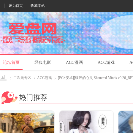
设为首页
收藏本站
论坛首页
经典电影
ACG漫画
ACG游戏
A
二次元专区
ACG游戏
[PC+安卓][破碎的心灵 Shattered Minds v0.26_BET
热门推荐
爱盘
›
›
›